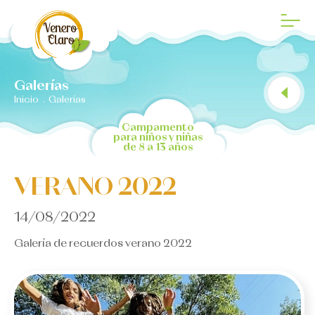
QUÉ ES
Galerías
NUESTRA HISTORIA
Inicio
.
Galerías
DÓNDE ESTÁ
Campamento
para niños y niñas
de 8 a 13 años
INSTALACIONES
VERANO 2022
14/08/2022
Galería de recuerdos verano 2022