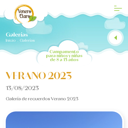
QUÉ ES
Galerías
NUESTRA HISTORIA
Inicio
.
Galerías
DÓNDE ESTÁ
Campamento
para niños y niñas
de 8 a 13 años
INSTALACIONES
VERANO 2023
13/08/2023
Galería de recuerdos Verano 2023